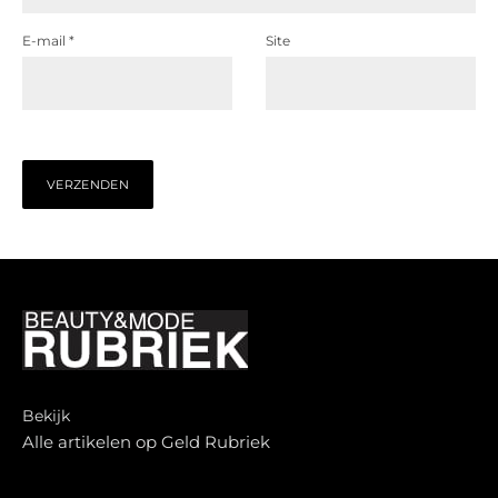
E-mail
*
Site
Bekijk
Alle artikelen op Geld Rubriek