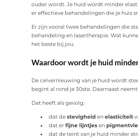
ouder wordt. Je huid wordt minder elast
er effectieve behandelingen die je huis s
Er zijn vooral twee behandelingen die s
behandeling en lasertherapie. Wat kunne
het beste bij jou.
Waardoor wordt je huid minder
De celvernieuwing van je huid wordt ste
begint al rond je 30ste. Daarnaast neem
Dat heeft als gevolg:
dat de
stevigheid
en
elasticiteit
v
dat er
fijne lijntjes
en
pigmentvl
dat de teint van je huid minder st