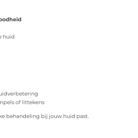
oodheid
e huid
huidverbetering
mpels of littekens
ke behandeling bij jouw huid past.