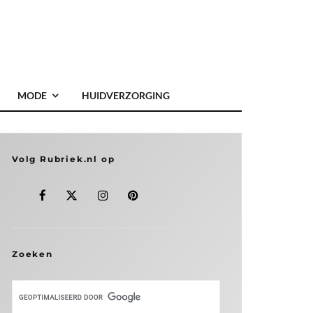
MODE
HUIDVERZORGING
Volg Rubriek.nl op
Zoeken