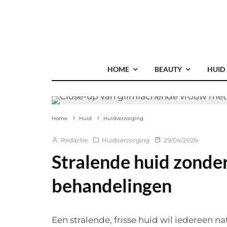
HOME
BEAUTY
HUID
Home
Huid
Huidverzorging
Redactie
Huidverzorging
29/04/2026
Stralende huid zonder
behandelingen
Een stralende, frisse huid wil iedereen nat