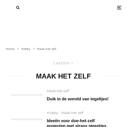
Home
Hobby
Maak het zelf
Laatste
MAAK HET ZELF
Maak het zelf
Duik in de wereld van tegeltjes!
Hobby
Maak het zelf
Ideeën voor doe-het-zelf
projecten met strass steentjes